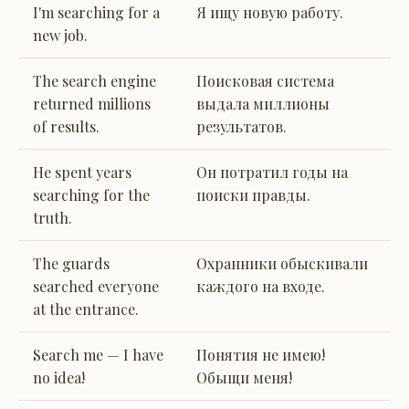
I'm searching for a
Я ищу новую работу.
new job.
The search engine
Поисковая система
returned millions
выдала миллионы
of results.
результатов.
He spent years
Он потратил годы на
searching for the
поиски правды.
truth.
The guards
Охранники обыскивали
searched everyone
каждого на входе.
at the entrance.
Search me — I have
Понятия не имею!
no idea!
Обыщи меня!