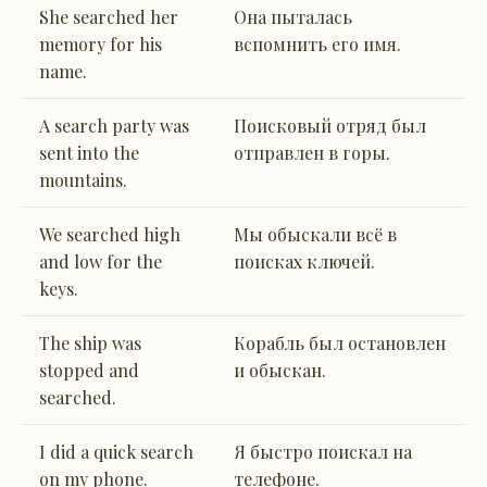
She searched her
Она пыталась
memory for his
вспомнить его имя.
name.
A search party was
Поисковый отряд был
sent into the
отправлен в горы.
mountains.
We searched high
Мы обыскали всё в
and low for the
поисках ключей.
keys.
The ship was
Корабль был остановлен
stopped and
и обыскан.
searched.
I did a quick search
Я быстро поискал на
on my phone.
телефоне.