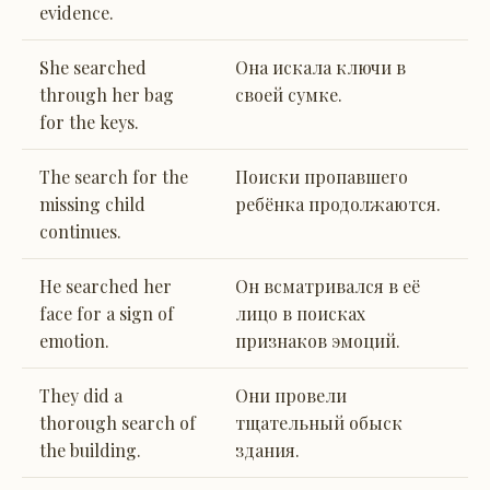
evidence.
She searched
Она искала ключи в
through her bag
своей сумке.
for the keys.
The search for the
Поиски пропавшего
missing child
ребёнка продолжаются.
continues.
He searched her
Он всматривался в её
face for a sign of
лицо в поисках
emotion.
признаков эмоций.
They did a
Они провели
thorough search of
тщательный обыск
the building.
здания.