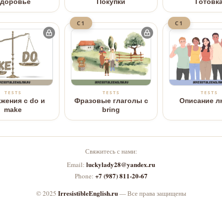
доровье
Покупки
Готовк
C1
C1
TESTS
TESTS
TESTS
жения с do и
Фразовые глаголы с
Описание л
make
bring
Свяжитесь с нами:
luckylady28@yandex.ru
Email:
+7 (987) 811-20-67
Phone:
IrresistibleEnglish.ru
© 2025
—
Все права защищены