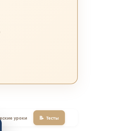
е
📝
еские уроки
Тесты