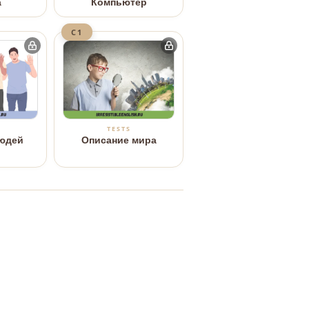
а
Компьютер
C1
TESTS
юдей
Описание мира