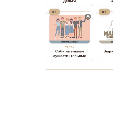
Деньги
З
B2
B2
TESTS
Собирательные
Выра
существительные