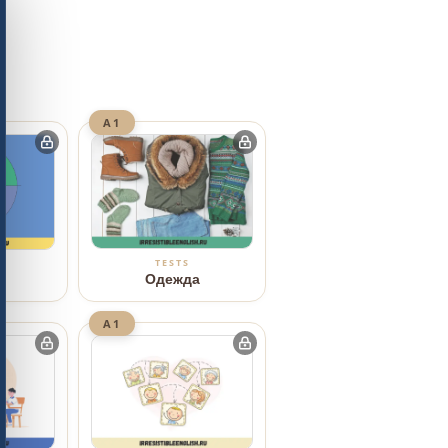
A1
TESTS
Одежда
а
A1