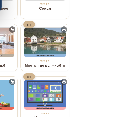
TESTS
ассе
Семья
B1
TESTS
льё
Место, где вы живёте
B1
TESTS