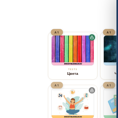
A1
A1
TESTS
Цвета
Ч
A1
A1