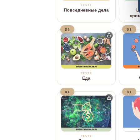
TESTS
Повседневные дела
Ш
при
B1
B1
TESTS
Еда
B1
B1
TESTS