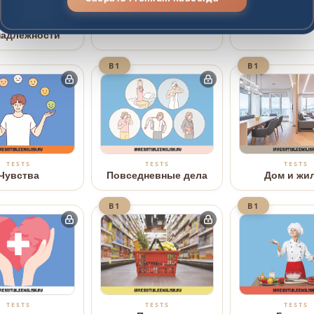
TESTS
TESTS
TESTS
кольные
Погода
Фразы в кл
надлежности
B1
B1
TESTS
TESTS
TESTS
Дом и жи
Чувства
Повседневные дела
B1
B1
TESTS
TESTS
TESTS