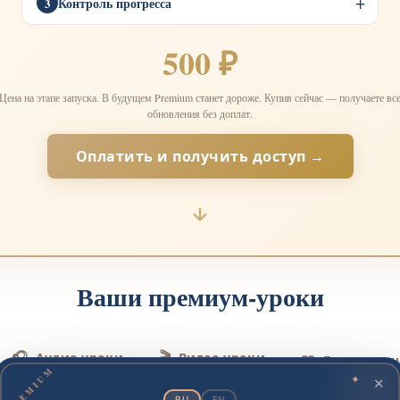
Контроль прогресса
3
500 ₽
Цена на этапе запуска. В будущем Premium станет дороже. Купив сейчас — получаете вс
обновления без доплат.
Оплатить и получить доступ →
Ваши премиум-уроки
🎧
🎬
Аудио уроки
Видео уроки
📖
Грамматич
PREMIUM
✦
✕
RU
EN