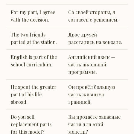
For my part, I agree
Со своей стороны, я
with the decision.
согласен с решением.
The two friends
Двое друзей
parted at the station.
расстались на вокзале.
English is part of the
Английский язык —
school curriculum.
часть школьной
программы.
He spent the greater
Он провёл большую
part of his life
часть жизни за
abroad.
границей.
Do you sell
Вы продаёте запасные
replacement parts
части для этой
for this model?
модели?