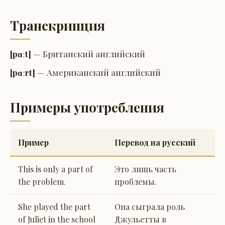
Транскрипция
[pɑːt]
— Британский английский
[pɑːrt]
— Американский английский
Примеры употребления
Пример
Перевод на русский
This is only a part of
Это лишь часть
the problem.
проблемы.
She played the part
Она сыграла роль
of Juliet in the school
Джульетты в