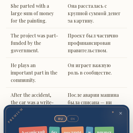
She parted with a
Она рассталась с
large sum of money
крупной суммой денег
for the painting.
за картину.
The project was part-
Проект был частично
funded by the
профинансирован
government.
правительством.
He plays an
Он играет важную
important part in the
роль в сообществе.
community.
After the accident,
После аварии машина
the car was a write-
была списана — ни
off — no part could
одну деталь нельзя
PREMIUM
✕
✦
be salvaged.
было спасти.
RU
EN
Английский
рекламы
вечных
без
и