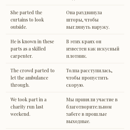
She parted the
Она раздвинула
curtains to look
шторы, чтобы
outside.
выглянуть наружу.
He is known in these
В этих краях он
parts as a skilled
известен как искусный
carpenter.
плотник.
The crowd parted to
Толпа расступилась,
let the ambulance
чтобы пропустить
through.
скорую.
We took part in a
Мы приняли участие в
charity run last
благотворительном
weekend.
забеге в прошлые
выходные.