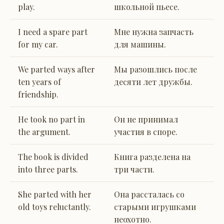
play.
школьной пьесе.
I need a spare part
Мне нужна запчасть
for my car.
для машины.
We parted ways after
Мы разошлись после
ten years of
десяти лет дружбы.
friendship.
He took no part in
Он не принимал
the argument.
участия в споре.
The book is divided
Книга разделена на
into three parts.
три части.
She parted with her
Она рассталась со
old toys reluctantly.
старыми игрушками
неохотно.