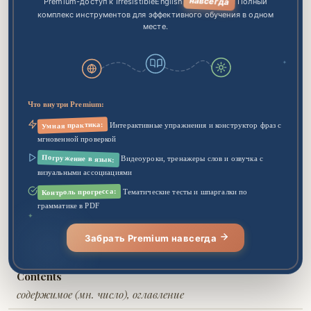
навсегда
Premium-доступ к IrresistibleEnglish
. Полный
contain
часто используется для описания состава,
комплекс инструментов для эффективного обучения в одном
содержания документов, мер по сдерживанию.
месте.
✦
Однокоренные слова
Что внутри Premium:
Container
Умная практика:
Интерактивные упражнения и конструктор фраз с
контейнер, ёмкость, вместилище
мгновенной проверкой
Погружение в язык:
Видеоуроки, тренажеры слов и озвучка с
Containment
визуальными ассоциациями
сдерживание, локализация, изоляция
Контроль прогресса:
Тематические тесты и шпаргалки по
грамматике в PDF
✦
Content
Забрать Premium навсегда
содержимое, содержание, контент
Contents
содержимое (мн. число), оглавление