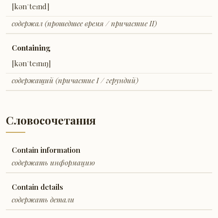
[kənˈteɪnd]
содержал (прошедшее время / причастие II)
Containing
[kənˈteɪnɪŋ]
содержащий (причастие I / герундий)
Словосочетания
Contain information
содержать информацию
Contain details
содержать детали