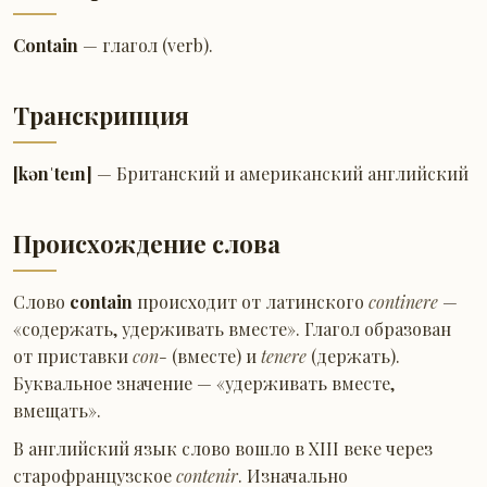
Contain
— глагол (verb).
Транскрипция
[kənˈteɪn]
— Британский и американский английский
Происхождение слова
Слово
contain
происходит от латинского
continere
—
«содержать, удерживать вместе». Глагол образован
от приставки
con-
(вместе) и
tenere
(держать).
Буквальное значение — «удерживать вместе,
вмещать».
В английский язык слово вошло в XIII веке через
старофранцузское
contenir
. Изначально