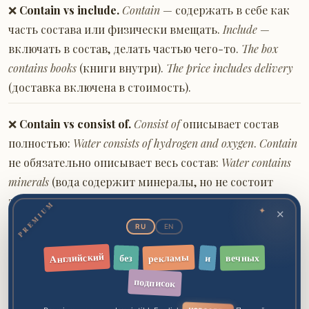
❌
Contain vs include.
Contain
— содержать в себе как
часть состава или физически вмещать.
Include
—
включать в состав, делать частью чего-то.
The box
contains books
(книги внутри).
The price includes delivery
(доставка включена в стоимость).
❌
Contain vs consist of.
Consist of
описывает состав
полностью:
Water consists of hydrogen and oxygen
.
Contain
не обязательно описывает весь состав:
Water contains
minerals
(вода содержит минералы, но не состоит
только из них).
PREMIUM
✕
✦
RU
EN
✅
Contain oneself:
выражение
contain oneself
означает
Английский
рекламы
«сдерживаться, владеть собой».
вечных
без
и
подписок
✅
Формальная лексика:
в официальных текстах