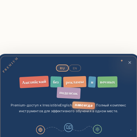
PREMIUM
✕
✦
RU
EN
Английский
рекламы
вечных
без
и
подписок
Перевод на русский
навсегда
Premium-доступ к IrresistibleEnglish
. Полный комплекс
инструментов для эффективного обучения в одном месте.
Она изменила причёску.
✦
Мне нужно обменять немного д