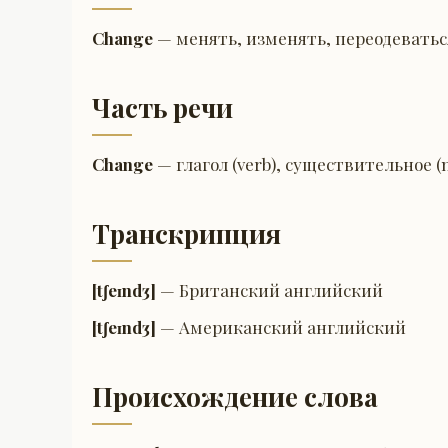
Change
— менять, изменять, переодеваться
Часть речи
Change
— глагол (verb), существительное (
Транскрипция
[tʃeɪndʒ]
— Британский английский
[tʃeɪndʒ]
— Американский английский
Происхождение слова