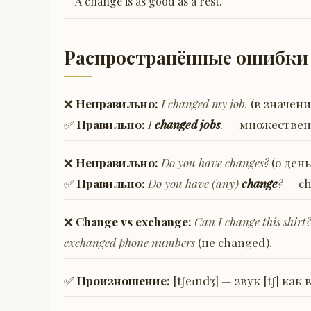
A change is as good as a rest.
Распространённые ошибки
❌
Неправильно:
I changed my job.
(в значени
✅
Правильно:
I
changed jobs
.
— множественно
❌
Неправильно:
Do you have changes?
(о день
✅
Правильно:
Do you have (any)
change
?
— ch
❌
Change vs exchange:
Can I change this shirt?
exchanged phone numbers
(не changed).
✅
Произношение:
[tʃeɪndʒ] — звук [tʃ] как 