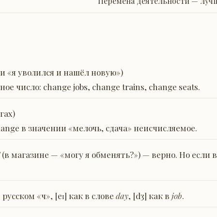
Перемена деятельности — луч
и «я уволился и нашёл новую»)
е число: change jobs, change trains, change seats.
гах)
ange в значении «мелочь, сдача» неисчисляемое.
(в магазине — «могу я обменять?») — верно. Но если 
в русском «ч», [eɪ] как в слове
day
, [dʒ] как в
job
.