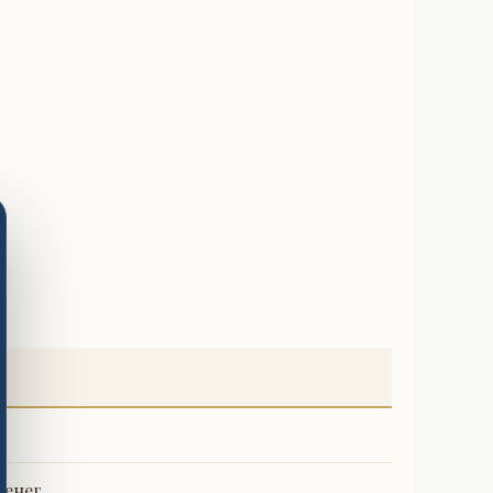
енег.