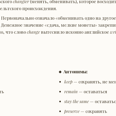
зского
changier
(менять, обменивать), которое восходи
кельтского происхождения.
е. Первоначально означало «обменивать одно на друго
. Денежное значение «сдача, мелкие монеты» закрепил
о, что слово
change
вытеснило исконно английское
wr
🔸 Антонимы:
keep
— сохранять, не ме
ть
remain
— оставаться
stay the same
— оставать
preserve
— сохранять