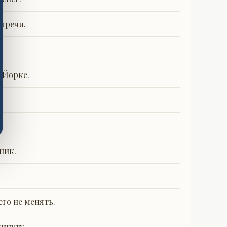
стречи.
 Йорке.
ник.
его не менять.
инуту.