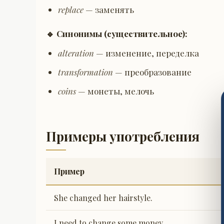
replace
— заменять
🔹 Синонимы (существительное):
alteration
— изменение, переделка
transformation
— преобразование
coins
— монеты, мелочь
Примеры употребления
Пример
She changed her hairstyle.
I need to change some money.