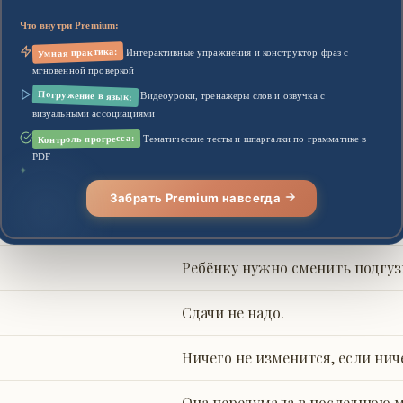
Что внутри Premium:
Он переоделся в костюм для в
Умная практика:
Интерактивные упражнения и конструктор фраз с
мгновенной проверкой
У вас есть сдача с фунта?
Погружение в язык:
Видеоуроки, тренажеры слов и озвучка с
визуальными ассоциациями
Мы пересели на другой поезд в
Контроль прогресса:
Тематические тесты и шпаргалки по грамматике в
PDF
✦
Погода сильно изменилась.
Забрать Premium навсегда
Давай сменим тему.
Ребёнку нужно сменить подгуз
Сдачи не надо.
Ничего не изменится, если нич
Она передумала в последнюю м