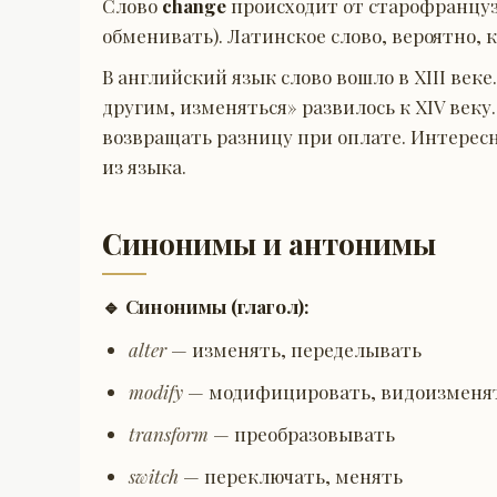
Слово
change
происходит от старофранцу
обменивать). Латинское слово, вероятно, 
В английский язык слово вошло в XIII век
другим, изменяться» развилось к XIV веку
возвращать разницу при оплате. Интересн
из языка.
Синонимы и антонимы
🔹 Синонимы (глагол):
alter
— изменять, переделывать
modify
— модифицировать, видоизменя
transform
— преобразовывать
switch
— переключать, менять