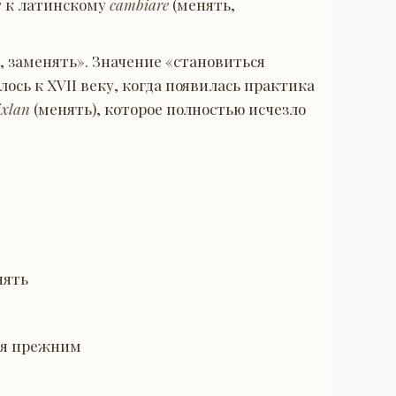
т к латинскому
cambiare
(менять,
е, заменять». Значение «становиться
ось к XVII веку, когда появилась практика
ixlan
(менять), которое полностью исчезло
нять
ся прежним