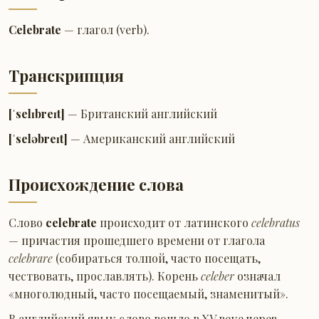
Celebrate
— глагол (verb).
Транскрипция
[ˈselɪbreɪt]
— Британский английский
[ˈseləbreɪt]
— Американский английский
Происхождение слова
Слово
celebrate
происходит от латинского
celebratus
— причастия прошедшего времени от глагола
celebrare
(собираться толпой, часто посещать,
чествовать, прославлять). Корень
celeber
означал
«многолюдный, часто посещаемый, знаменитый».
В английский язык слово вошло в XV веке через