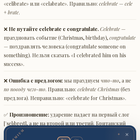
«celibrate» или «celabrate». Правильно:
celebrate
—
cele
+
brate
.
❌
Не путайте celebrate с congratulate.
Celebrate
—
праздновать событие (Christmas, birthday),
congratulate
— поздравлять человека (congratulate someone on
something). Нельзя сказать «I celebrated him on his
success».
❌
Ошибка с предлогом:
мы празднуем
что-то
, а не
по поводу чего-то
. Правильно:
celebrate Christmas
(без
предлога). Неправильно: «celebrate for Christmas».
✅
Произношение:
ударение падает на первый слог
[ˈselɪbreɪt], а не на второй или третий. Британский
PREMIUM
вариант произносится с более чётким [ɪ],
✦
✕