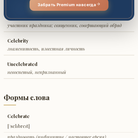
праздничный, торжественный
Забрать Premium навсегда
Celebrant
участник праздника; священник, совершающий обряд
Celebrity
знаменитость, известная личность
Uncelebrated
невоспетый, непризнанный
Формы слова
Celebrate
[ˈselɪbreɪt]
праздновать (инфинитив / настоящее время)