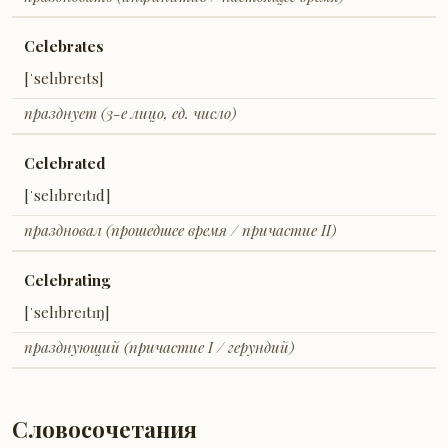
Celebrates
[ˈselɪbreɪts]
празднует (3-е лицо, ед. число)
Celebrated
[ˈselɪbreɪtɪd]
праздновал (прошедшее время / причастие II)
Celebrating
[ˈselɪbreɪtɪŋ]
празднующий (причастие I / герундий)
Словосочетания