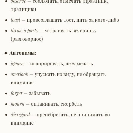
observe
— соблюдать, отмечать (праздник,
традицию)
toast
— провозглашать тост, пить за кого-либо
throw a party
— устраивать вечеринку
(разговорное)
🔸 Антонимы:
ignore
— игнорировать, не замечать
overlook
— упускать из виду, не обращать
внимания
forget
— забывать
mourn
— оплакивать, скорбеть
disregard
— пренебрегать, не принимать во
внимание