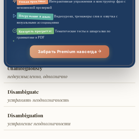
Умная практика:
Интерактивные упражнения и конструктор фраз с
двусмысленность, неопределённость
мгновенной проверкой
Погружение в язык:
Видеоуроки, тренажеры слов и озвучка с
Unambiguous
визуальными ассоциациями
недвусмысленный, однозначный
Контроль прогресса:
Тематические тесты и шпаргалки по
грамматике в PDF
✦
Ambiguously
Забрать Premium навсегда
двусмысленно, неоднозначно
Unambiguously
недвусмысленно, однозначно
Disambiguate
устранять неоднозначность
Disambiguation
устранение неоднозначности