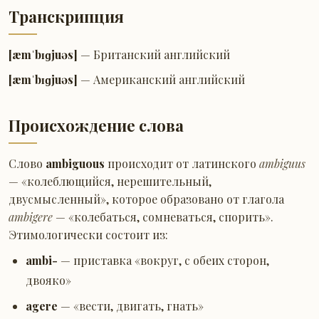
Транскрипция
[æmˈbɪɡjuəs]
— Британский английский
[æmˈbɪɡjuəs]
— Американский английский
Происхождение слова
Слово
ambiguous
происходит от латинского
ambiguus
— «колеблющийся, нерешительный,
двусмысленный», которое образовано от глагола
ambigere
— «колебаться, сомневаться, спорить».
Этимологически состоит из:
ambi-
— приставка «вокруг, с обеих сторон,
двояко»
agere
— «вести, двигать, гнать»