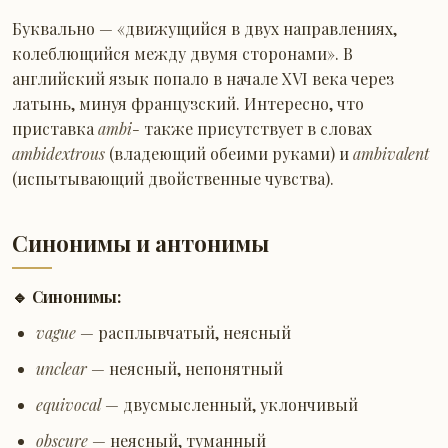
Буквально — «движущийся в двух направлениях,
колеблющийся между двумя сторонами». В
английский язык попало в начале XVI века через
латынь, минуя французский. Интересно, что
приставка
ambi-
также присутствует в словах
ambidextrous
(владеющий обеими руками) и
ambivalent
(испытывающий двойственные чувства).
Синонимы и антонимы
🔹 Синонимы:
vague
— расплывчатый, неясный
unclear
— неясный, непонятный
equivocal
— двусмысленный, уклончивый
obscure
— неясный, туманный