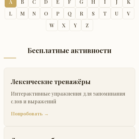
A
B
C
D
E
F
G
H
I
J
K
L
M
N
O
P
Q
R
S
T
U
V
W
X
Y
Z
Бесплатные активности
Лексические тренажёры
Интерактивные упражнения для запоминания
слов и выражений
Попробовать →