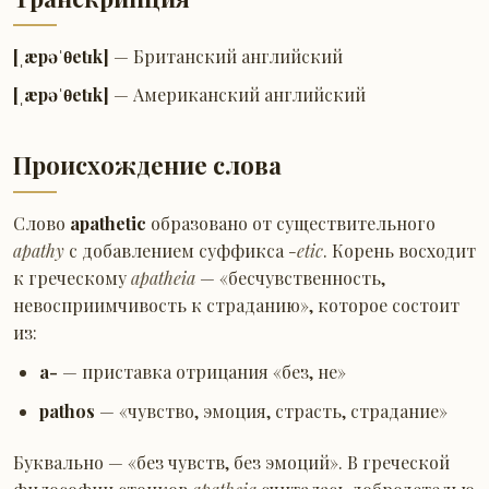
[ˌæpəˈθetɪk]
— Британский английский
[ˌæpəˈθetɪk]
— Американский английский
Происхождение слова
Слово
apathetic
образовано от существительного
apathy
с добавлением суффикса
-etic
. Корень восходит
к греческому
apatheia
— «бесчувственность,
невосприимчивость к страданию», которое состоит
из:
a-
— приставка отрицания «без, не»
pathos
— «чувство, эмоция, страсть, страдание»
Буквально — «без чувств, без эмоций». В греческой