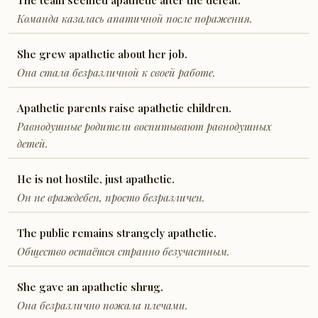
The team seemed apathetic after the defeat.
Команда казалась апатичной после поражения.
She grew apathetic about her job.
Она стала безразличной к своей работе.
Apathetic parents raise apathetic children.
Равнодушные родители воспитывают равнодушных
детей.
He is not hostile, just apathetic.
Он не враждебен, просто безразличен.
The public remains strangely apathetic.
Общество остаётся странно безучастным.
She gave an apathetic shrug.
Она безразлично пожала плечами.