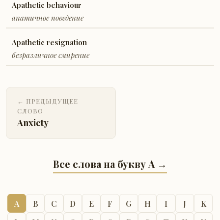
Apathetic behaviour
апатичное поведение
Apathetic resignation
безразличное смирение
← ПРЕДЫДУЩЕЕ
СЛОВО
Anxiety
Все слова на букву A →
A
B
C
D
E
F
G
H
I
J
K