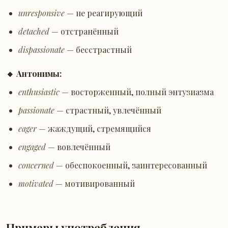
unresponsive
— не реагирующий
detached
— отстранённый
dispassionate
— бесстрастный
🔸 Антонимы:
enthusiastic
— восторженный, полный энтузиазма
passionate
— страстный, увлечённый
eager
— жаждущий, стремящийся
engaged
— вовлечённый
concerned
— обеспокоенный, заинтересованный
motivated
— мотивированный
Примеры употребления