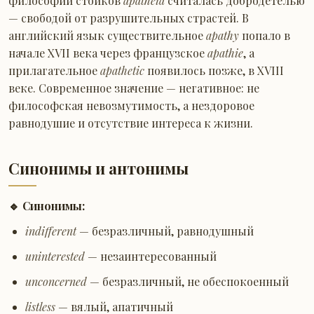
философии стоиков
apatheia
считалась добродетелью
— свободой от разрушительных страстей. В
английский язык существительное
apathy
попало в
начале XVII века через французское
apathie
, а
прилагательное
apathetic
появилось позже, в XVIII
веке. Современное значение — негативное: не
философская невозмутимость, а нездоровое
равнодушие и отсутствие интереса к жизни.
Синонимы и антонимы
🔹 Синонимы:
indifferent
— безразличный, равнодушный
uninterested
— незаинтересованный
unconcerned
— безразличный, не обеспокоенный
listless
— вялый, апатичный