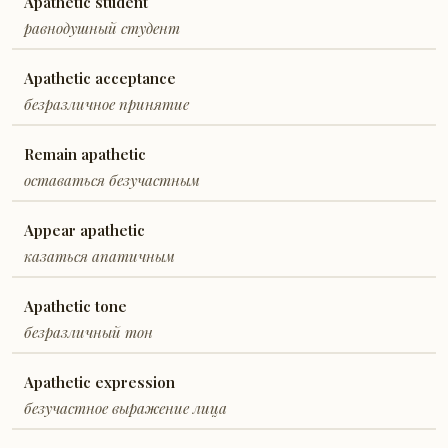
Apathetic student
равнодушный студент
Apathetic acceptance
безразличное принятие
Remain apathetic
оставаться безучастным
Appear apathetic
казаться апатичным
Apathetic tone
безразличный тон
Apathetic expression
безучастное выражение лица