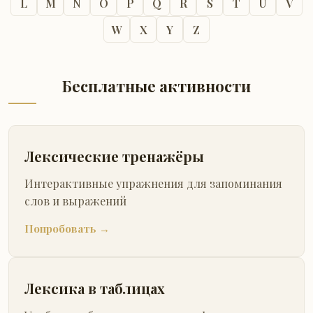
L
M
N
O
P
Q
R
S
T
U
V
W
X
Y
Z
Бесплатные активности
Лексические тренажёры
Интерактивные упражнения для запоминания
слов и выражений
Попробовать →
Лексика в таблицах