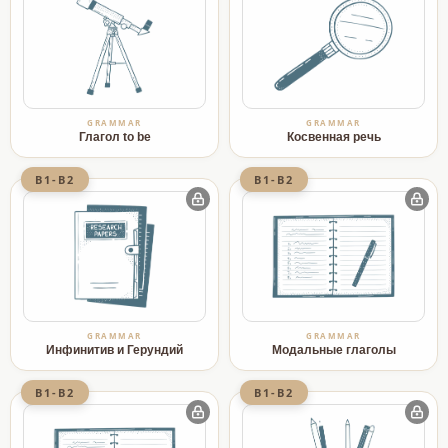
GRAMMAR
GRAMMAR
Глагол to be
Косвенная речь
B1-B2
B1-B2
GRAMMAR
GRAMMAR
Инфинитив и Герундий
Модальные глаголы
B1-B2
B1-B2