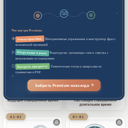
✦
Что внутри Premium:
GRAMMAR
GRAMMAR
Настоящее совершенное
Прошедшее совершенное
Умная практика:
Интерактивные упражнения и конструктор фраз с
время
время
мгновенной проверкой
B1-B2
B1-B2
Погружение в язык:
Видеоуроки, тренажеры слов и озвучка с
визуальными ассоциациями
Контроль прогресса:
Тематические тесты и шпаргалки по
грамматике в PDF
✦
Забрать Premium навсегда
GRAMMAR
GRAMMAR
Будущее совершенное время
Настоящее совершенное
длительное время
A2-B2
B1-B2