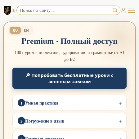
RU
EN
Premium · Полный доступ
100+ уроков по лексике, аудированию и грамматике от A1
до B2
🔎 Попробовать бесплатные уроки с
зелёным замком
Умная практика
1
Погружение в язык
2
Контроль прогресса
3